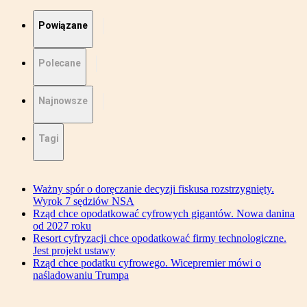
Powiązane
Polecane
Najnowsze
Tagi
Ważny spór o doręczanie decyzji fiskusa rozstrzygnięty.
Wyrok 7 sędziów NSA
Rząd chce opodatkować cyfrowych gigantów. Nowa danina
od 2027 roku
Resort cyfryzacji chce opodatkować firmy technologiczne.
Jest projekt ustawy
Rząd chce podatku cyfrowego. Wicepremier mówi o
naśladowaniu Trumpa