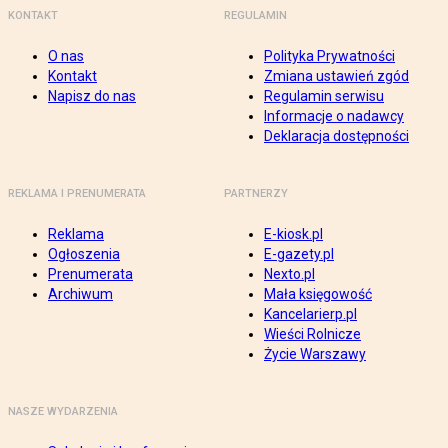
KONTAKT
REGULAMIN
O nas
Polityka Prywatności
Kontakt
Zmiana ustawień zgód
Napisz do nas
Regulamin serwisu
Informacje o nadawcy
Deklaracja dostępności
REKLAMA I PRENUMERATA
PARTNERZY
Reklama
E-kiosk.pl
Ogłoszenia
E-gazety.pl
Prenumerata
Nexto.pl
Archiwum
Mała księgowość
Kancelarierp.pl
Wieści Rolnicze
Życie Warszawy
NASZE WYDARZENIA