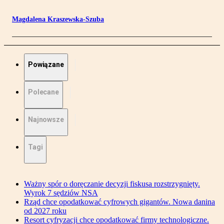
Magdalena Kraszewska-Szuba
Powiązane
Polecane
Najnowsze
Tagi
Ważny spór o doręczanie decyzji fiskusa rozstrzygnięty.
Wyrok 7 sędziów NSA
Rząd chce opodatkować cyfrowych gigantów. Nowa danina
od 2027 roku
Resort cyfryzacji chce opodatkować firmy technologiczne.