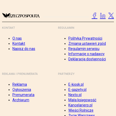
KONTAKT
REGULAMIN
O nas
Polityka Prywatności
Kontakt
Zmiana ustawień zgód
Napisz do nas
Regulamin serwisu
Informacje o nadawcy
Deklaracja dostępności
REKLAMA I PRENUMERATA
PARTNERZY
Reklama
E-kiosk.pl
Ogłoszenia
E-gazety.pl
Prenumerata
Nexto.pl
Archiwum
Mała księgowość
Kancelarierp.pl
Wieści Rolnicze
Życie Warszawy