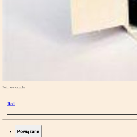
Foto: www.sxc.hu
Red
Powiązane