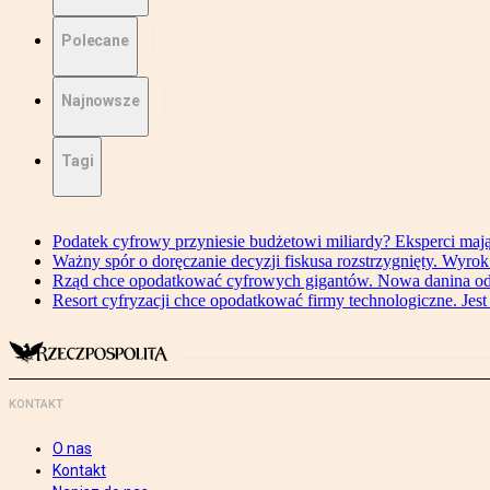
Polecane
Najnowsze
Tagi
Podatek cyfrowy przyniesie budżetowi miliardy? Eksperci maj
Ważny spór o doręczanie decyzji fiskusa rozstrzygnięty. Wyr
Rząd chce opodatkować cyfrowych gigantów. Nowa danina od
Resort cyfryzacji chce opodatkować firmy technologiczne. Jest
KONTAKT
O nas
Kontakt