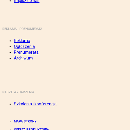
Napisz do nas
REKLAMA I PRENUMERATA
Reklama
Ogłoszenia
Prenumerata
Archiwum
NASZE WYDARZENIA
Szkolenia i konferencje
MAPA STRONY
OFERTA PRODUKTOWA