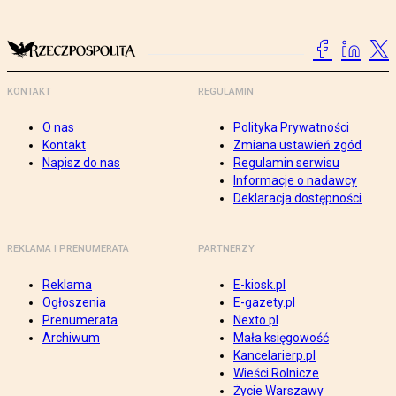
KONTAKT
REGULAMIN
O nas
Polityka Prywatności
Kontakt
Zmiana ustawień zgód
Napisz do nas
Regulamin serwisu
Informacje o nadawcy
Deklaracja dostępności
REKLAMA I PRENUMERATA
PARTNERZY
Reklama
E-kiosk.pl
Ogłoszenia
E-gazety.pl
Prenumerata
Nexto.pl
Archiwum
Mała księgowość
Kancelarierp.pl
Wieści Rolnicze
Życie Warszawy