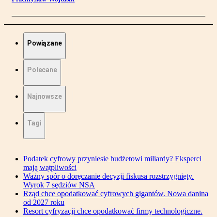
Powiązane
Polecane
Najnowsze
Tagi
Podatek cyfrowy przyniesie budżetowi miliardy? Eksperci
mają wątpliwości
Ważny spór o doręczanie decyzji fiskusa rozstrzygnięty.
Wyrok 7 sędziów NSA
Rząd chce opodatkować cyfrowych gigantów. Nowa danina
od 2027 roku
Resort cyfryzacji chce opodatkować firmy technologiczne.