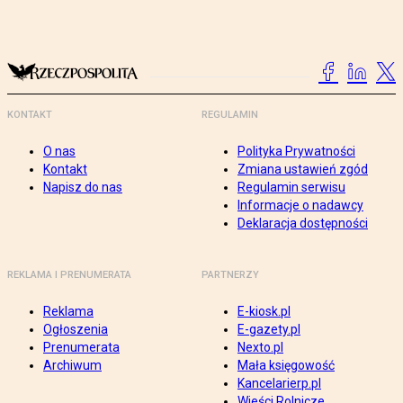
KONTAKT
REGULAMIN
O nas
Polityka Prywatności
Kontakt
Zmiana ustawień zgód
Napisz do nas
Regulamin serwisu
Informacje o nadawcy
Deklaracja dostępności
REKLAMA I PRENUMERATA
PARTNERZY
Reklama
E-kiosk.pl
Ogłoszenia
E-gazety.pl
Prenumerata
Nexto.pl
Archiwum
Mała księgowość
Kancelarierp.pl
Wieści Rolnicze