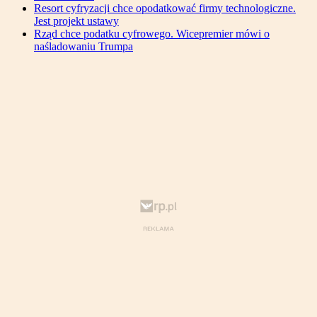
Resort cyfryzacji chce opodatkować firmy technologiczne.
Jest projekt ustawy
Rząd chce podatku cyfrowego. Wicepremier mówi o
naśladowaniu Trumpa