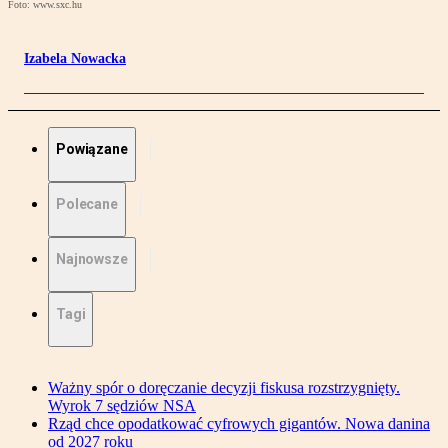
Foto: www.sxc.hu
Izabela Nowacka
Powiązane
Polecane
Najnowsze
Tagi
Ważny spór o doręczanie decyzji fiskusa rozstrzygnięty.
Wyrok 7 sędziów NSA
Rząd chce opodatkować cyfrowych gigantów. Nowa danina
od 2027 roku