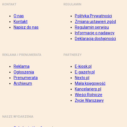
KONTAKT
REGULAMIN
O nas
Polityka Prywatności
Kontakt
Zmiana ustawień zgód
Napisz do nas
Regulamin serwisu
Informacje o nadawcy
Deklaracja dostępności
REKLAMA I PRENUMERATA
PARTNERZY
Reklama
E-kiosk.pl
Ogłoszenia
E-gazety.pl
Prenumerata
Nexto.pl
Archiwum
Mała księgowość
Kancelarierp.pl
Wieści Rolnicze
Życie Warszawy
NASZE WYDARZENIA