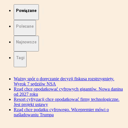
Powiązane
Polecane
Najnowsze
Tagi
Ważny spór o doręczanie decyzji fiskusa rozstrzygnięty.
Wyrok 7 sędziów NSA
Rząd chce opodatkować cyfrowych gigantów. Nowa danina
od 2027 roku
Resort cyfryzacji chce opodatkować firmy technologiczne.
Jest projekt ustawy
Rząd chce podatku cyfrowego. Wicepremier mówi o
naśladowaniu Trumpa