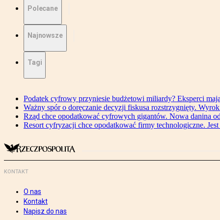
Polecane
Najnowsze
Tagi
Podatek cyfrowy przyniesie budżetowi miliardy? Eksperci maj
Ważny spór o doręczanie decyzji fiskusa rozstrzygnięty. Wyr
Rząd chce opodatkować cyfrowych gigantów. Nowa danina od
Resort cyfryzacji chce opodatkować firmy technologiczne. Jest
KONTAKT
O nas
Kontakt
Napisz do nas