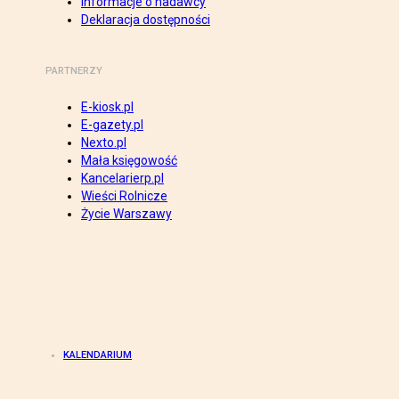
Informacje o nadawcy
Deklaracja dostępności
PARTNERZY
E-kiosk.pl
E-gazety.pl
Nexto.pl
Mała księgowość
Kancelarierp.pl
Wieści Rolnicze
Życie Warszawy
KALENDARIUM