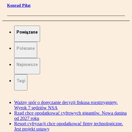
Konrad Piłat
Powiązane
Polecane
Najnowsze
Tagi
Ważny spór o doręczanie decyzji fiskusa rozstrzygnięty.
Wyrok 7 sędziów NSA
Rząd chce opodatkować cyfrowych gigantów. Nowa danina
od 2027 roku
Resort cyfryzacji chce opodatkować firmy technologiczne.
Jest projekt ustawy