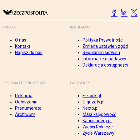
KONTAKT
REGULAMIN
O nas
Polityka Prywatności
Kontakt
Zmiana ustawień zgód
Napisz do nas
Regulamin serwisu
Informacje o nadawcy
Deklaracja dostępności
REKLAMA I PRENUMERATA
PARTNERZY
Reklama
E-kiosk.pl
Ogłoszenia
E-gazety.pl
Prenumerata
Nexto.pl
Archiwum
Mała księgowość
Kancelarierp.pl
Wieści Rolnicze
Życie Warszawy