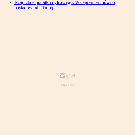
Rząd chce podatku cyfrowego. Wicepremier mówi o
naśladowaniu Trumpa