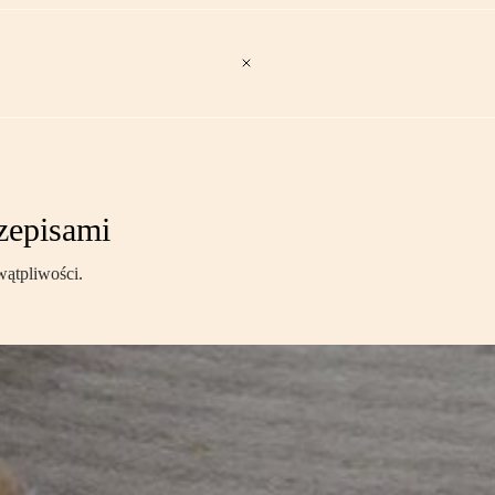
rzepisami
wątpliwości.