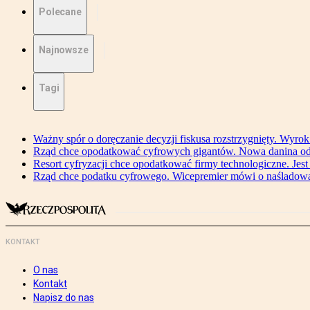
Polecane
Najnowsze
Tagi
Ważny spór o doręczanie decyzji fiskusa rozstrzygnięty. Wyr
Rząd chce opodatkować cyfrowych gigantów. Nowa danina od
Resort cyfryzacji chce opodatkować firmy technologiczne. Jest
Rząd chce podatku cyfrowego. Wicepremier mówi o naśladow
KONTAKT
O nas
Kontakt
Napisz do nas