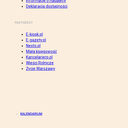
Informacje o nadawcy
Deklaracja dostępności
PARTNERZY
E-kiosk.pl
E-gazety.pl
Nexto.pl
Mała księgowość
Kancelarierp.pl
Wieści Rolnicze
Życie Warszawy
KALENDARIUM