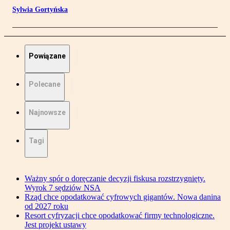
Sylwia Gortyńska
Powiązane
Polecane
Najnowsze
Tagi
Ważny spór o doręczanie decyzji fiskusa rozstrzygnięty.
Wyrok 7 sędziów NSA
Rząd chce opodatkować cyfrowych gigantów. Nowa danina
od 2027 roku
Resort cyfryzacji chce opodatkować firmy technologiczne.
Jest projekt ustawy