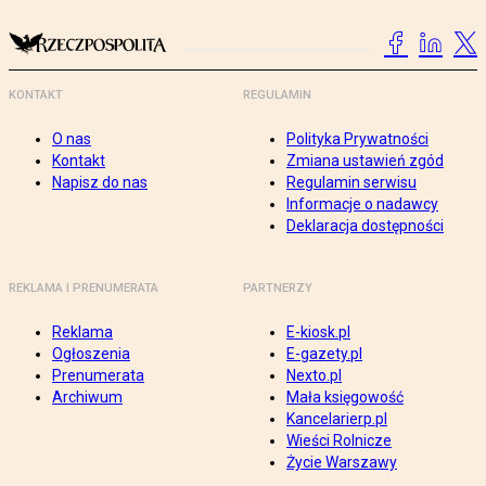
KONTAKT
REGULAMIN
O nas
Polityka Prywatności
Kontakt
Zmiana ustawień zgód
Napisz do nas
Regulamin serwisu
Informacje o nadawcy
Deklaracja dostępności
REKLAMA I PRENUMERATA
PARTNERZY
Reklama
E-kiosk.pl
Ogłoszenia
E-gazety.pl
Prenumerata
Nexto.pl
Archiwum
Mała księgowość
Kancelarierp.pl
Wieści Rolnicze
Życie Warszawy