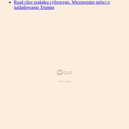
Rząd chce podatku cyfrowego. Wicepremier mówi o
naśladowaniu Trumpa