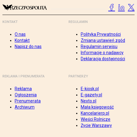
KONTAKT
REGULAMIN
O nas
Polityka Prywatności
Kontakt
Zmiana ustawień zgód
Napisz do nas
Regulamin serwisu
Informacje o nadawcy
Deklaracja dostępności
REKLAMA I PRENUMERATA
PARTNERZY
Reklama
E-kiosk.pl
Ogłoszenia
E-gazety.pl
Prenumerata
Nexto.pl
Archiwum
Mała księgowość
Kancelarierp.pl
Wieści Rolnicze
Życie Warszawy