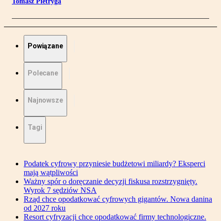
Tomasz Pietryga
Powiązane
Polecane
Najnowsze
Tagi
Podatek cyfrowy przyniesie budżetowi miliardy? Eksperci
mają wątpliwości
Ważny spór o doręczanie decyzji fiskusa rozstrzygnięty.
Wyrok 7 sędziów NSA
Rząd chce opodatkować cyfrowych gigantów. Nowa danina
od 2027 roku
Resort cyfryzacji chce opodatkować firmy technologiczne.