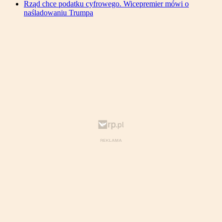
Rząd chce podatku cyfrowego. Wicepremier mówi o
naśladowaniu Trumpa