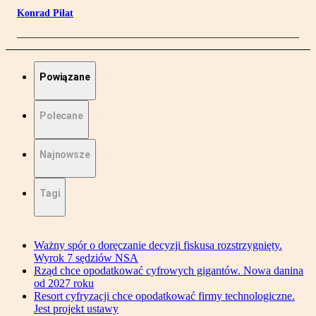
Konrad Piłat
Powiązane
Polecane
Najnowsze
Tagi
Ważny spór o doręczanie decyzji fiskusa rozstrzygnięty.
Wyrok 7 sędziów NSA
Rząd chce opodatkować cyfrowych gigantów. Nowa danina
od 2027 roku
Resort cyfryzacji chce opodatkować firmy technologiczne.
Jest projekt ustawy