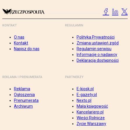
KONTAKT
REGULAMIN
O nas
Polityka Prywatności
Kontakt
Zmiana ustawień zgód
Napisz do nas
Regulamin serwisu
Informacje o nadawcy
Deklaracja dostępności
REKLAMA I PRENUMERATA
PARTNERZY
Reklama
E-kiosk.pl
Ogłoszenia
E-gazety.pl
Prenumerata
Nexto.pl
Archiwum
Mała księgowość
Kancelarierp.pl
Wieści Rolnicze
Życie Warszawy