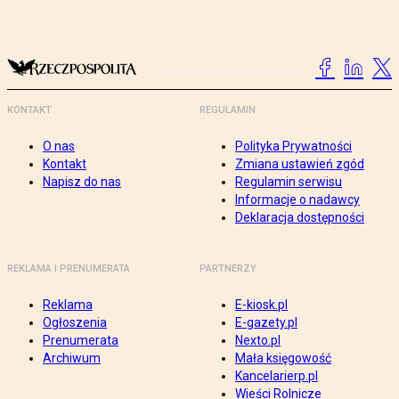
KONTAKT
REGULAMIN
O nas
Polityka Prywatności
Kontakt
Zmiana ustawień zgód
Napisz do nas
Regulamin serwisu
Informacje o nadawcy
Deklaracja dostępności
REKLAMA I PRENUMERATA
PARTNERZY
Reklama
E-kiosk.pl
Ogłoszenia
E-gazety.pl
Prenumerata
Nexto.pl
Archiwum
Mała księgowość
Kancelarierp.pl
Wieści Rolnicze