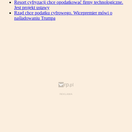
Resort cyfryzacji chce opodatkować firmy technologiczne.
Jest projekt ustawy
Rząd chce podatku cyfrowego. Wicepremier mówi o
naśladowaniu Trumpa