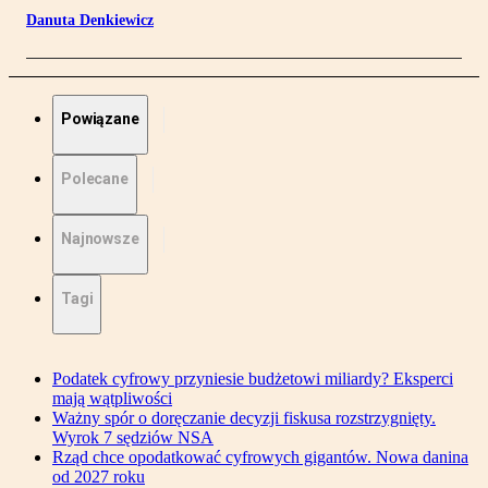
Danuta Denkiewicz
Powiązane
Polecane
Najnowsze
Tagi
Podatek cyfrowy przyniesie budżetowi miliardy? Eksperci
mają wątpliwości
Ważny spór o doręczanie decyzji fiskusa rozstrzygnięty.
Wyrok 7 sędziów NSA
Rząd chce opodatkować cyfrowych gigantów. Nowa danina
od 2027 roku