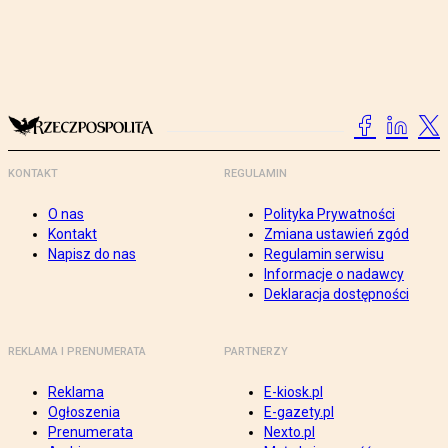
KONTAKT
REGULAMIN
O nas
Polityka Prywatności
Kontakt
Zmiana ustawień zgód
Napisz do nas
Regulamin serwisu
Informacje o nadawcy
Deklaracja dostępności
REKLAMA I PRENUMERATA
PARTNERZY
Reklama
E-kiosk.pl
Ogłoszenia
E-gazety.pl
Prenumerata
Nexto.pl