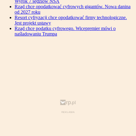
Wyrok 7 sędziów NSA
Rząd chce opodatkować cyfrowych gigantów. Nowa danina
od 2027 roku
Resort cyfryzacji chce opodatkować firmy technologiczne.
Jest projekt ustawy
Rząd chce podatku cyfrowego. Wicepremier mówi o
naśladowaniu Trumpa