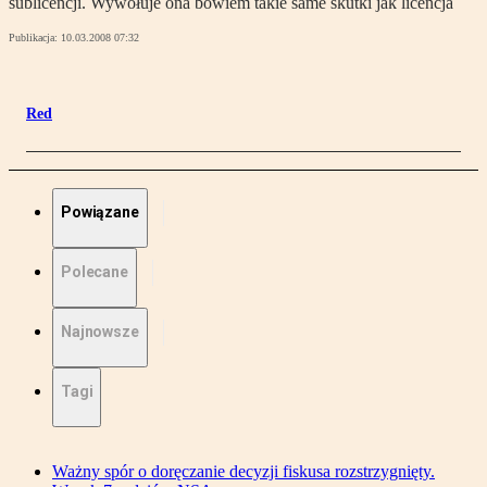
sublicencji. Wywołuje ona bowiem takie same skutki jak licencja
Publikacja:
10.03.2008 07:32
Red
Powiązane
Polecane
Najnowsze
Tagi
Ważny spór o doręczanie decyzji fiskusa rozstrzygnięty.