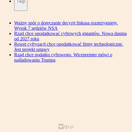
Tagi
Ważny spór o doręczanie decyzji fiskusa rozstrzygnięty.
Wyrok 7 sędziów NSA
Rząd chce opodatkować cyfrowych gigantów. Nowa danina
od 2027 roku
Resort cyfryzacji chce opodatkować firmy technologiczne.
Jest projekt ustawy
Rząd chce podatku cyfrowego. Wicepremier mówi o
naśladowaniu Trumpa