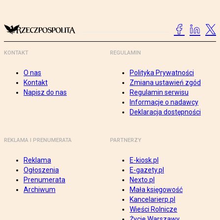
KONTAKT
REGULAMIN
O nas
Polityka Prywatności
Kontakt
Zmiana ustawień zgód
Napisz do nas
Regulamin serwisu
Informacje o nadawcy
Deklaracja dostępności
REKLAMA I PRENUMERATA
PARTNERZY
Reklama
E-kiosk.pl
Ogłoszenia
E-gazety.pl
Prenumerata
Nexto.pl
Archiwum
Mała księgowość
Kancelarierp.pl
Wieści Rolnicze
Życie Warszawy