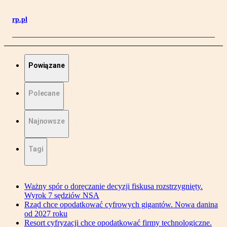
rp.pl
Powiązane
Polecane
Najnowsze
Tagi
Ważny spór o doręczanie decyzji fiskusa rozstrzygnięty.
Wyrok 7 sędziów NSA
Rząd chce opodatkować cyfrowych gigantów. Nowa danina
od 2027 roku
Resort cyfryzacji chce opodatkować firmy technologiczne.