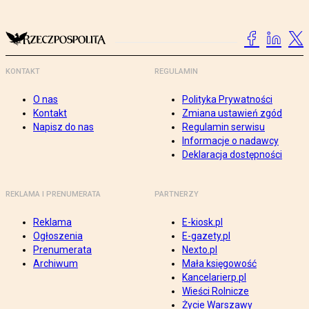
KONTAKT
REGULAMIN
O nas
Polityka Prywatności
Kontakt
Zmiana ustawień zgód
Napisz do nas
Regulamin serwisu
Informacje o nadawcy
Deklaracja dostępności
REKLAMA I PRENUMERATA
PARTNERZY
Reklama
E-kiosk.pl
Ogłoszenia
E-gazety.pl
Prenumerata
Nexto.pl
Archiwum
Mała księgowość
Kancelarierp.pl
Wieści Rolnicze
Życie Warszawy