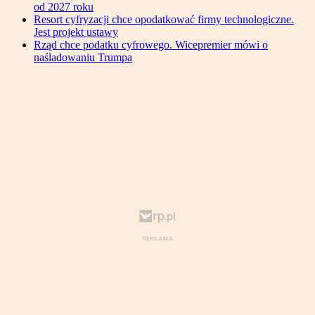
od 2027 roku
Resort cyfryzacji chce opodatkować firmy technologiczne.
Jest projekt ustawy
Rząd chce podatku cyfrowego. Wicepremier mówi o
naśladowaniu Trumpa