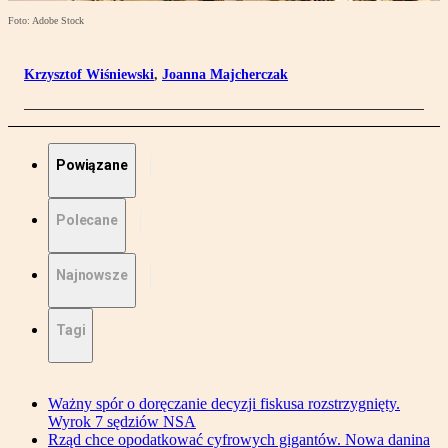
Foto: Adobe Stock
Krzysztof Wiśniewski
,
Joanna Majcherczak
Powiązane
Polecane
Najnowsze
Tagi
Ważny spór o doręczanie decyzji fiskusa rozstrzygnięty.
Wyrok 7 sędziów NSA
Rząd chce opodatkować cyfrowych gigantów. Nowa danina