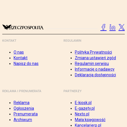
KONTAKT
REGULAMIN
O nas
Polityka Prywatności
Kontakt
Zmiana ustawień zgód
Napisz do nas
Regulamin serwisu
Informacje o nadawcy
Deklaracja dostępności
REKLAMA I PRENUMERATA
PARTNERZY
Reklama
E-kiosk.pl
Ogłoszenia
E-gazety.pl
Prenumerata
Nexto.pl
Archiwum
Mała księgowość
Kancelarierp.pl