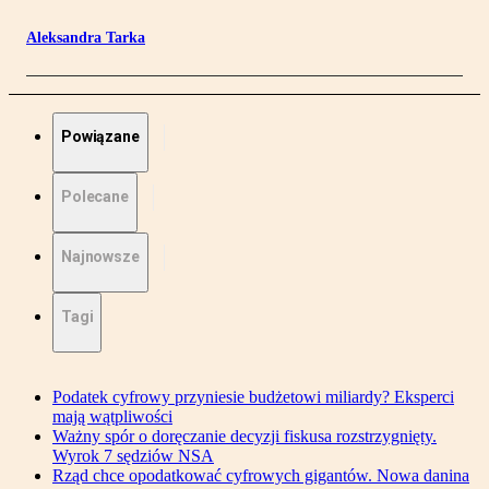
Aleksandra Tarka
Powiązane
Polecane
Najnowsze
Tagi
Podatek cyfrowy przyniesie budżetowi miliardy? Eksperci
mają wątpliwości
Ważny spór o doręczanie decyzji fiskusa rozstrzygnięty.
Wyrok 7 sędziów NSA
Rząd chce opodatkować cyfrowych gigantów. Nowa danina