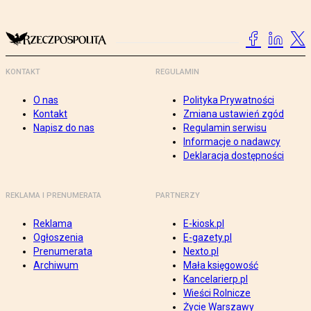
KONTAKT
REGULAMIN
O nas
Polityka Prywatności
Kontakt
Zmiana ustawień zgód
Napisz do nas
Regulamin serwisu
Informacje o nadawcy
Deklaracja dostępności
REKLAMA I PRENUMERATA
PARTNERZY
Reklama
E-kiosk.pl
Ogłoszenia
E-gazety.pl
Prenumerata
Nexto.pl
Archiwum
Mała księgowość
Kancelarierp.pl
Wieści Rolnicze
Życie Warszawy