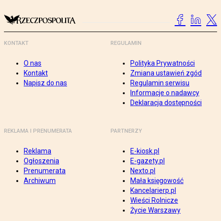
KONTAKT
REGULAMIN
O nas
Polityka Prywatności
Kontakt
Zmiana ustawień zgód
Napisz do nas
Regulamin serwisu
Informacje o nadawcy
Deklaracja dostępności
REKLAMA I PRENUMERATA
PARTNERZY
Reklama
E-kiosk.pl
Ogłoszenia
E-gazety.pl
Prenumerata
Nexto.pl
Archiwum
Mała księgowość
Kancelarierp.pl
Wieści Rolnicze
Życie Warszawy