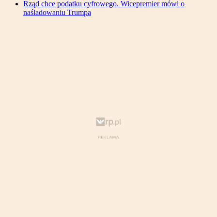
Rząd chce podatku cyfrowego. Wicepremier mówi o
naśladowaniu Trumpa