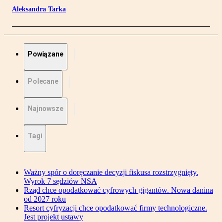
Aleksandra Tarka
Powiązane
Polecane
Najnowsze
Tagi
Ważny spór o doręczanie decyzji fiskusa rozstrzygnięty.
Wyrok 7 sędziów NSA
Rząd chce opodatkować cyfrowych gigantów. Nowa danina
od 2027 roku
Resort cyfryzacji chce opodatkować firmy technologiczne.
Jest projekt ustawy