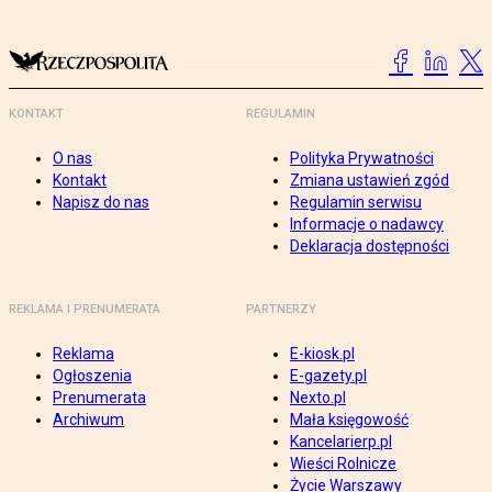
KONTAKT
REGULAMIN
O nas
Polityka Prywatności
Kontakt
Zmiana ustawień zgód
Napisz do nas
Regulamin serwisu
Informacje o nadawcy
Deklaracja dostępności
REKLAMA I PRENUMERATA
PARTNERZY
Reklama
E-kiosk.pl
Ogłoszenia
E-gazety.pl
Prenumerata
Nexto.pl
Archiwum
Mała księgowość
Kancelarierp.pl
Wieści Rolnicze
Życie Warszawy