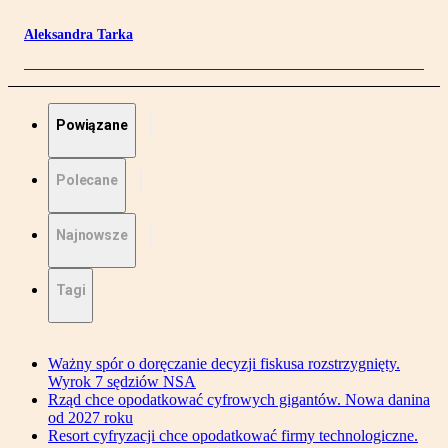
Aleksandra Tarka
Powiązane
Polecane
Najnowsze
Tagi
Ważny spór o doręczanie decyzji fiskusa rozstrzygnięty.
Wyrok 7 sędziów NSA
Rząd chce opodatkować cyfrowych gigantów. Nowa danina
od 2027 roku
Resort cyfryzacji chce opodatkować firmy technologiczne.