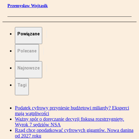
Przemysław Wojtasik
Powiązane
Polecane
Najnowsze
Tagi
Podatek cyfrowy przyniesie budżetowi miliardy? Eksperci
mają wątpliwości
Ważny spór o doręczanie decyzji fiskusa rozstrzygnięty.
Wyrok 7 sędziów NSA
Rząd chce opodatkować cyfrowych gigantów. Nowa danina
od 2027 roku