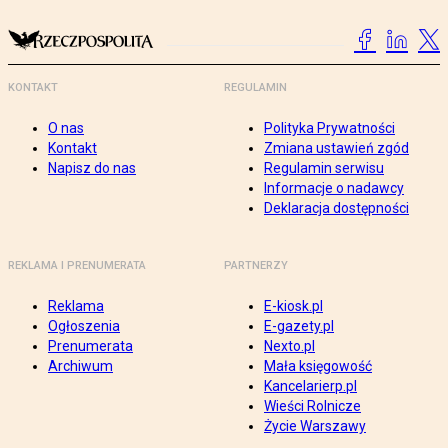
KONTAKT
REGULAMIN
O nas
Polityka Prywatności
Kontakt
Zmiana ustawień zgód
Napisz do nas
Regulamin serwisu
Informacje o nadawcy
Deklaracja dostępności
REKLAMA I PRENUMERATA
PARTNERZY
Reklama
E-kiosk.pl
Ogłoszenia
E-gazety.pl
Prenumerata
Nexto.pl
Archiwum
Mała księgowość
Kancelarierp.pl
Wieści Rolnicze
Życie Warszawy