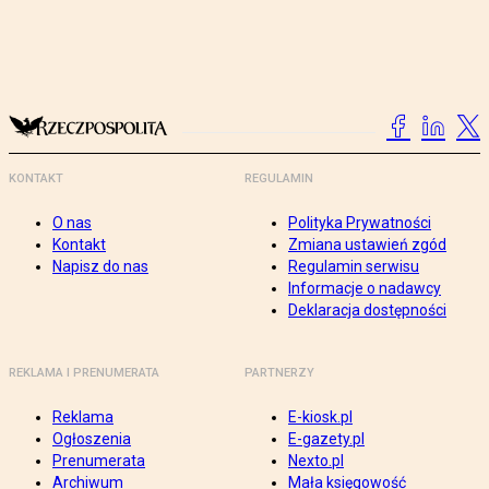
KONTAKT
REGULAMIN
O nas
Polityka Prywatności
Kontakt
Zmiana ustawień zgód
Napisz do nas
Regulamin serwisu
Informacje o nadawcy
Deklaracja dostępności
REKLAMA I PRENUMERATA
PARTNERZY
Reklama
E-kiosk.pl
Ogłoszenia
E-gazety.pl
Prenumerata
Nexto.pl
Archiwum
Mała księgowość