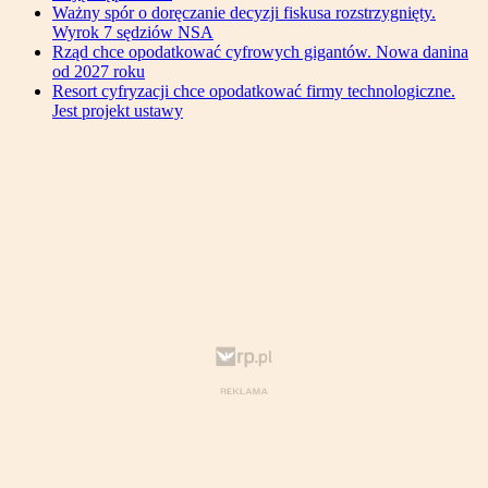
Ważny spór o doręczanie decyzji fiskusa rozstrzygnięty.
Wyrok 7 sędziów NSA
Rząd chce opodatkować cyfrowych gigantów. Nowa danina
od 2027 roku
Resort cyfryzacji chce opodatkować firmy technologiczne.
Jest projekt ustawy