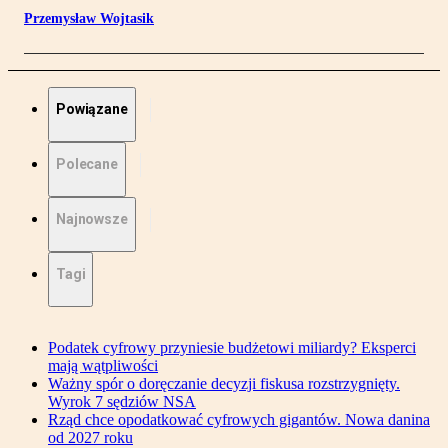
Przemysław Wojtasik
Powiązane
Polecane
Najnowsze
Tagi
Podatek cyfrowy przyniesie budżetowi miliardy? Eksperci
mają wątpliwości
Ważny spór o doręczanie decyzji fiskusa rozstrzygnięty.
Wyrok 7 sędziów NSA
Rząd chce opodatkować cyfrowych gigantów. Nowa danina
od 2027 roku