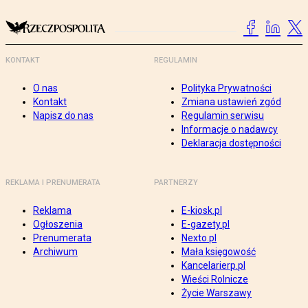
KONTAKT
REGULAMIN
O nas
Polityka Prywatności
Kontakt
Zmiana ustawień zgód
Napisz do nas
Regulamin serwisu
Informacje o nadawcy
Deklaracja dostępności
REKLAMA I PRENUMERATA
PARTNERZY
Reklama
E-kiosk.pl
Ogłoszenia
E-gazety.pl
Prenumerata
Nexto.pl
Archiwum
Mała księgowość
Kancelarierp.pl
Wieści Rolnicze
Życie Warszawy