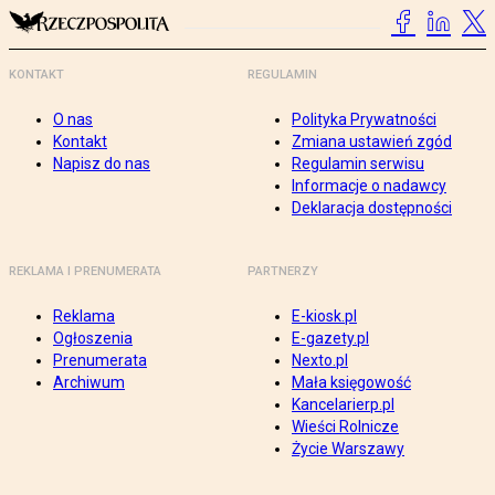
KONTAKT
REGULAMIN
O nas
Polityka Prywatności
Kontakt
Zmiana ustawień zgód
Napisz do nas
Regulamin serwisu
Informacje o nadawcy
Deklaracja dostępności
REKLAMA I PRENUMERATA
PARTNERZY
Reklama
E-kiosk.pl
Ogłoszenia
E-gazety.pl
Prenumerata
Nexto.pl
Archiwum
Mała księgowość
Kancelarierp.pl
Wieści Rolnicze
Życie Warszawy