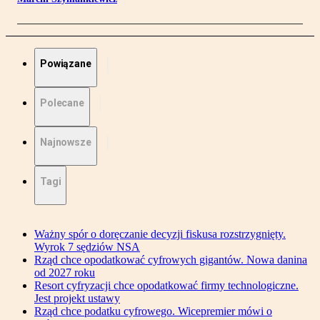
Powiązane
Polecane
Najnowsze
Tagi
Ważny spór o doręczanie decyzji fiskusa rozstrzygnięty.
Wyrok 7 sędziów NSA
Rząd chce opodatkować cyfrowych gigantów. Nowa danina
od 2027 roku
Resort cyfryzacji chce opodatkować firmy technologiczne.
Jest projekt ustawy
Rząd chce podatku cyfrowego. Wicepremier mówi o