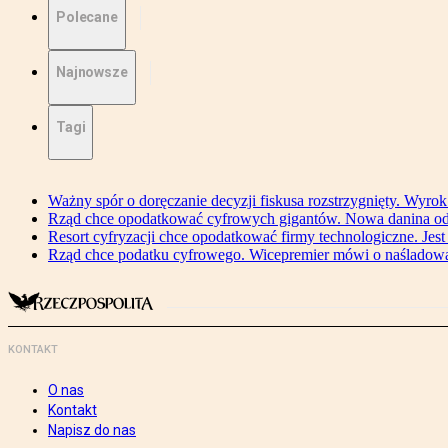
Polecane
Najnowsze
Tagi
Ważny spór o doręczanie decyzji fiskusa rozstrzygnięty. Wyr
Rząd chce opodatkować cyfrowych gigantów. Nowa danina od
Resort cyfryzacji chce opodatkować firmy technologiczne. Jest
Rząd chce podatku cyfrowego. Wicepremier mówi o naśladow
KONTAKT
O nas
Kontakt
Napisz do nas