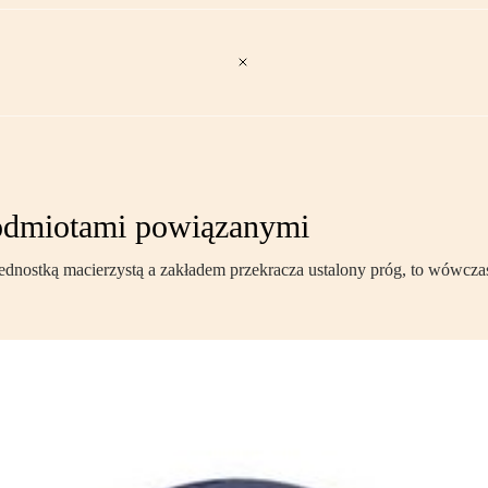
 podmiotami powiązanymi
y jednostką macierzystą a zakładem przekracza ustalony próg, to wów