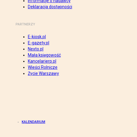
Informacje o nadawcy
Deklaracja dostępności
PARTNERZY
E-kiosk.pl
E-gazety.pl
Nexto.pl
Mała księgowość
Kancelarierp.pl
Wieści Rolnicze
Życie Warszawy
KALENDARIUM