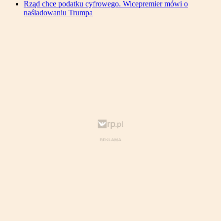
Rząd chce podatku cyfrowego. Wicepremier mówi o
naśladowaniu Trumpa