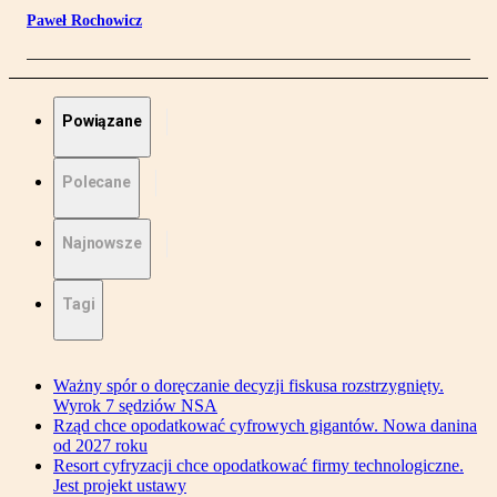
Paweł Rochowicz
Powiązane
Polecane
Najnowsze
Tagi
Ważny spór o doręczanie decyzji fiskusa rozstrzygnięty.
Wyrok 7 sędziów NSA
Rząd chce opodatkować cyfrowych gigantów. Nowa danina
od 2027 roku
Resort cyfryzacji chce opodatkować firmy technologiczne.
Jest projekt ustawy