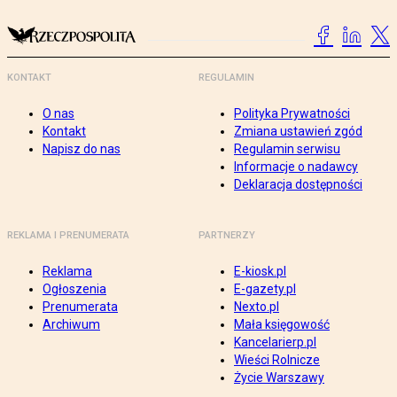
KONTAKT
REGULAMIN
O nas
Polityka Prywatności
Kontakt
Zmiana ustawień zgód
Napisz do nas
Regulamin serwisu
Informacje o nadawcy
Deklaracja dostępności
REKLAMA I PRENUMERATA
PARTNERZY
Reklama
E-kiosk.pl
Ogłoszenia
E-gazety.pl
Prenumerata
Nexto.pl
Archiwum
Mała księgowość
Kancelarierp.pl
Wieści Rolnicze
Życie Warszawy