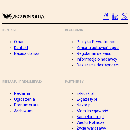
KONTAKT
REGULAMIN
O nas
Polityka Prywatności
Kontakt
Zmiana ustawień zgód
Napisz do nas
Regulamin serwisu
Informacje o nadawcy
Deklaracja dostępności
REKLAMA I PRENUMERATA
PARTNERZY
Reklama
E-kiosk.pl
Ogłoszenia
E-gazety.pl
Prenumerata
Nexto.pl
Archiwum
Mała księgowość
Kancelarierp.pl
Wieści Rolnicze
Życie Warszawy