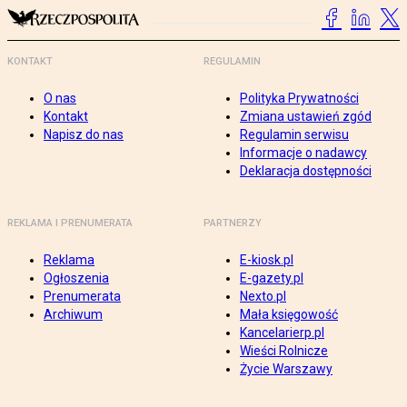
KONTAKT
REGULAMIN
O nas
Polityka Prywatności
Kontakt
Zmiana ustawień zgód
Napisz do nas
Regulamin serwisu
Informacje o nadawcy
Deklaracja dostępności
REKLAMA I PRENUMERATA
PARTNERZY
Reklama
E-kiosk.pl
Ogłoszenia
E-gazety.pl
Prenumerata
Nexto.pl
Archiwum
Mała księgowość
Kancelarierp.pl
Wieści Rolnicze
Życie Warszawy