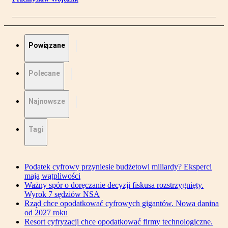
Powiązane
Polecane
Najnowsze
Tagi
Podatek cyfrowy przyniesie budżetowi miliardy? Eksperci
mają wątpliwości
Ważny spór o doręczanie decyzji fiskusa rozstrzygnięty.
Wyrok 7 sędziów NSA
Rząd chce opodatkować cyfrowych gigantów. Nowa danina
od 2027 roku
Resort cyfryzacji chce opodatkować firmy technologiczne.