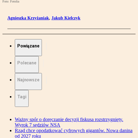
Foto: Fotolia
Agnieszka Krzyżaniak
,
Jakub Kielczyk
Powiązane
Polecane
Najnowsze
Tagi
Ważny spór o doręczanie decyzji fiskusa rozstrzygnięty.
Wyrok 7 sędziów NSA
Rząd chce opodatkować cyfrowych gigantów. Nowa danina
od 2027 roku