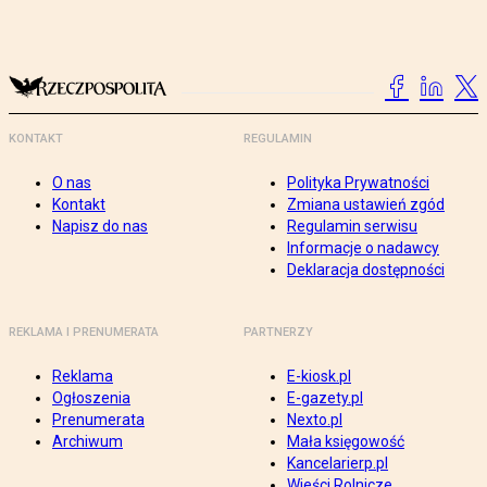
KONTAKT
REGULAMIN
O nas
Polityka Prywatności
Kontakt
Zmiana ustawień zgód
Napisz do nas
Regulamin serwisu
Informacje o nadawcy
Deklaracja dostępności
REKLAMA I PRENUMERATA
PARTNERZY
Reklama
E-kiosk.pl
Ogłoszenia
E-gazety.pl
Prenumerata
Nexto.pl
Archiwum
Mała księgowość
Kancelarierp.pl
Wieści Rolnicze