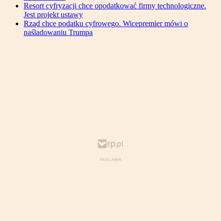
Resort cyfryzacji chce opodatkować firmy technologiczne.
Jest projekt ustawy
Rząd chce podatku cyfrowego. Wicepremier mówi o
naśladowaniu Trumpa