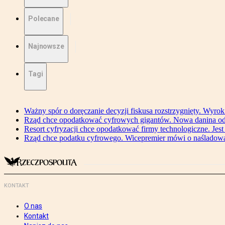
Polecane
Najnowsze
Tagi
Ważny spór o doręczanie decyzji fiskusa rozstrzygnięty. Wyr
Rząd chce opodatkować cyfrowych gigantów. Nowa danina od
Resort cyfryzacji chce opodatkować firmy technologiczne. Jest
Rząd chce podatku cyfrowego. Wicepremier mówi o naśladow
KONTAKT
O nas
Kontakt