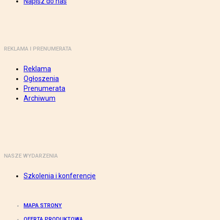
Napisz do nas
REKLAMA I PRENUMERATA
Reklama
Ogłoszenia
Prenumerata
Archiwum
NASZE WYDARZENIA
Szkolenia i konferencje
MAPA STRONY
OFERTA PRODUKTOWA