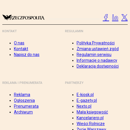
KONTAKT
REGULAMIN
O nas
Polityka Prywatności
Kontakt
Zmiana ustawień zgód
Napisz do nas
Regulamin serwisu
Informacje o nadawcy
Deklaracja dostępności
REKLAMA I PRENUMERATA
PARTNERZY
Reklama
E-kiosk.pl
Ogłoszenia
E-gazety.pl
Prenumerata
Nexto.pl
Archiwum
Mała księgowość
Kancelarierp.pl
Wieści Rolnicze
Życie Warszawy