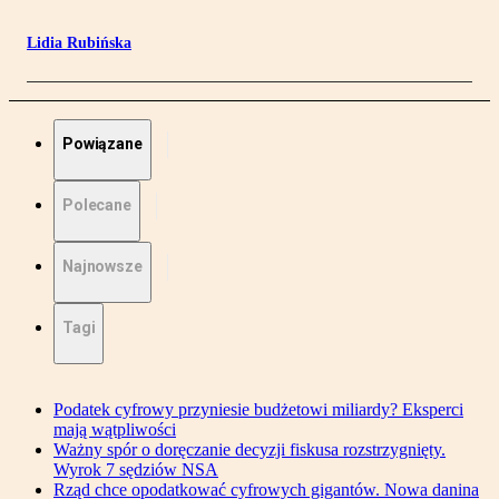
Lidia Rubińska
Powiązane
Polecane
Najnowsze
Tagi
Podatek cyfrowy przyniesie budżetowi miliardy? Eksperci
mają wątpliwości
Ważny spór o doręczanie decyzji fiskusa rozstrzygnięty.
Wyrok 7 sędziów NSA
Rząd chce opodatkować cyfrowych gigantów. Nowa danina