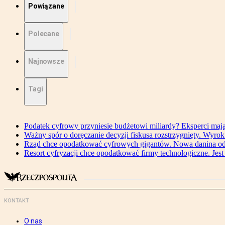
Powiązane
Polecane
Najnowsze
Tagi
Podatek cyfrowy przyniesie budżetowi miliardy? Eksperci maj
Ważny spór o doręczanie decyzji fiskusa rozstrzygnięty. Wyr
Rząd chce opodatkować cyfrowych gigantów. Nowa danina od
Resort cyfryzacji chce opodatkować firmy technologiczne. Jest
KONTAKT
O nas