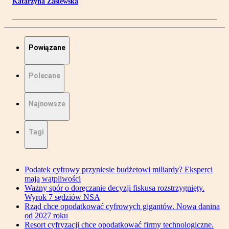
Katarzyna Zasiewska
Powiązane
Polecane
Najnowsze
Tagi
Podatek cyfrowy przyniesie budżetowi miliardy? Eksperci
mają wątpliwości
Ważny spór o doręczanie decyzji fiskusa rozstrzygnięty.
Wyrok 7 sędziów NSA
Rząd chce opodatkować cyfrowych gigantów. Nowa danina
od 2027 roku
Resort cyfryzacji chce opodatkować firmy technologiczne.