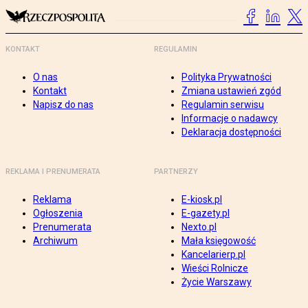
KONTAKT
REGULAMIN
O nas
Polityka Prywatności
Kontakt
Zmiana ustawień zgód
Napisz do nas
Regulamin serwisu
Informacje o nadawcy
Deklaracja dostępności
REKLAMA I PRENUMERATA
PARTNERZY
Reklama
E-kiosk.pl
Ogłoszenia
E-gazety.pl
Prenumerata
Nexto.pl
Archiwum
Mała księgowość
Kancelarierp.pl
Wieści Rolnicze
Życie Warszawy