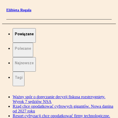
Elżbieta Rogala
Powiązane
Polecane
Najnowsze
Tagi
Ważny spór o doręczanie decyzji fiskusa rozstrzygnięty.
Wyrok 7 sędziów NSA
Rząd chce opodatkować cyfrowych gigantów. Nowa danina
od 2027 roku
Resort cyfryzacji chce opodatkować firmy technologiczne.