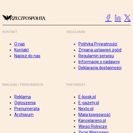
KONTAKT
REGULAMIN
O nas
Polityka Prywatności
Kontakt
Zmiana ustawień zgód
Napisz do nas
Regulamin serwisu
Informacje o nadawcy
Deklaracja dostępności
REKLAMA I PRENUMERATA
PARTNERZY
Reklama
E-kiosk.pl
Ogłoszenia
E-gazety.pl
Prenumerata
Nexto.pl
Archiwum
Mała księgowość
Kancelarierp.pl
Wieści Rolnicze
Życie Warszawy