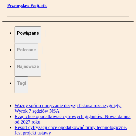
Przemysław Wojtasik
Powiązane
Polecane
Najnowsze
Tagi
Ważny spór o doręczanie decyzji fiskusa rozstrzygnięty.
Wyrok 7 sędziów NSA
Rząd chce opodatkować cyfrowych gigantów. Nowa danina
od 2027 roku
Resort cyfryzacji chce opodatkować firmy technologiczne.
Jest projekt ustawy