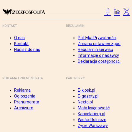
KONTAKT
REGULAMIN
O nas
Polityka Prywatności
Kontakt
Zmiana ustawień zgód
Napisz do nas
Regulamin serwisu
Informacje o nadawcy
Deklaracja dostępności
REKLAMA I PRENUMERATA
PARTNERZY
Reklama
E-kiosk.pl
Ogłoszenia
E-gazety.pl
Prenumerata
Nexto.pl
Archiwum
Mała księgowość
Kancelarierp.pl
Wieści Rolnicze
Życie Warszawy