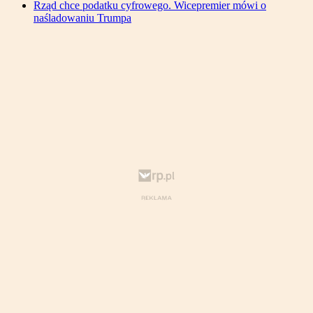
Rząd chce podatku cyfrowego. Wicepremier mówi o
naśladowaniu Trumpa