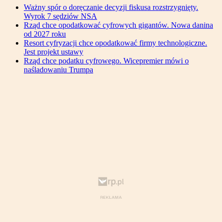
Ważny spór o doręczanie decyzji fiskusa rozstrzygnięty.
Wyrok 7 sędziów NSA
Rząd chce opodatkować cyfrowych gigantów. Nowa danina
od 2027 roku
Resort cyfryzacji chce opodatkować firmy technologiczne.
Jest projekt ustawy
Rząd chce podatku cyfrowego. Wicepremier mówi o
naśladowaniu Trumpa