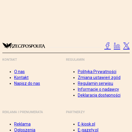
KONTAKT
REGULAMIN
O nas
Polityka Prywatności
Kontakt
Zmiana ustawień zgód
Napisz do nas
Regulamin serwisu
Informacje o nadawcy
Deklaracja dostępności
REKLAMA I PRENUMERATA
PARTNERZY
Reklama
E-kiosk.pl
Ogłoszenia
E-gazety.pl