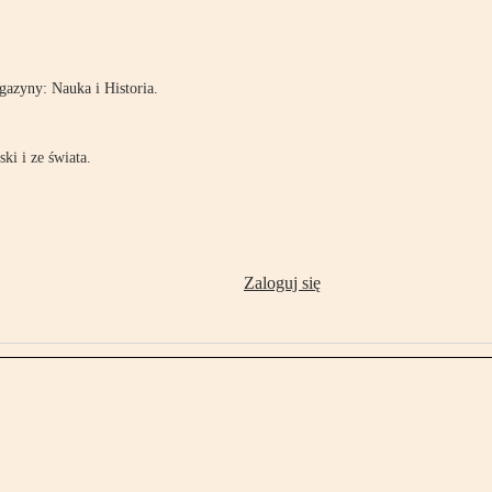
!
azyny: Nauka i Historia.
ki i ze świata.
Zaloguj się