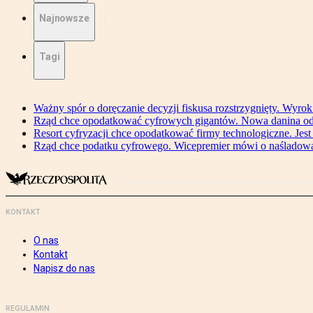
Najnowsze
Tagi
Ważny spór o doręczanie decyzji fiskusa rozstrzygnięty. Wyr
Rząd chce opodatkować cyfrowych gigantów. Nowa danina od
Resort cyfryzacji chce opodatkować firmy technologiczne. Jest
Rząd chce podatku cyfrowego. Wicepremier mówi o naśladow
KONTAKT
O nas
Kontakt
Napisz do nas
REGULAMIN