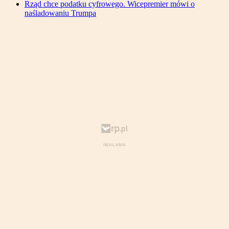
Rząd chce podatku cyfrowego. Wicepremier mówi o
naśladowaniu Trumpa