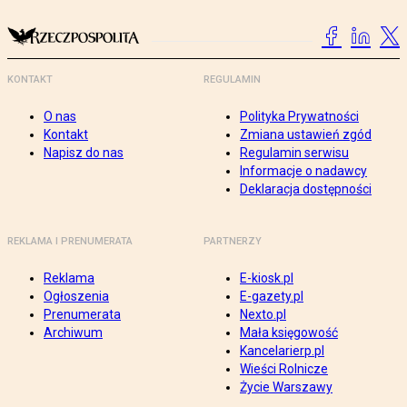
KONTAKT
REGULAMIN
O nas
Polityka Prywatności
Kontakt
Zmiana ustawień zgód
Napisz do nas
Regulamin serwisu
Informacje o nadawcy
Deklaracja dostępności
REKLAMA I PRENUMERATA
PARTNERZY
Reklama
E-kiosk.pl
Ogłoszenia
E-gazety.pl
Prenumerata
Nexto.pl
Archiwum
Mała księgowość
Kancelarierp.pl
Wieści Rolnicze
Życie Warszawy