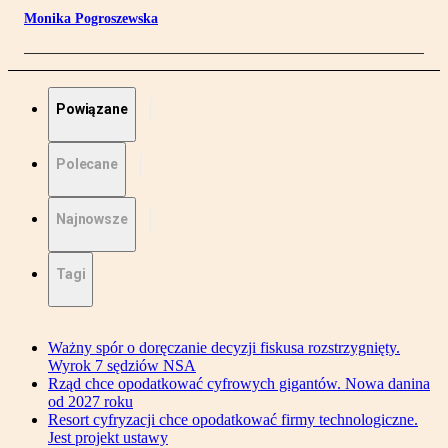
Monika Pogroszewska
Powiązane
Polecane
Najnowsze
Tagi
Ważny spór o doręczanie decyzji fiskusa rozstrzygnięty.
Wyrok 7 sędziów NSA
Rząd chce opodatkować cyfrowych gigantów. Nowa danina
od 2027 roku
Resort cyfryzacji chce opodatkować firmy technologiczne.
Jest projekt ustawy