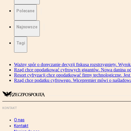
Polecane
Najnowsze
Tagi
Ważny spór o doręczanie decyzji fiskusa rozstrzygnięty. Wyr
Rząd chce opodatkować cyfrowych gigantów. Nowa danina od
Resort cyfryzacji chce opodatkować firmy technologiczne. Jest
Rząd chce podatku cyfrowego. Wicepremier mówi o naśladow
KONTAKT
O nas
Kontakt