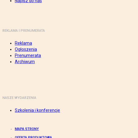
Napisz do nas
REKLAMA I PRENUMERATA
Reklama
Ogłoszenia
Prenumerata
Archiwum
NASZE WYDARZENIA
Szkolenia i konferencje
MAPA STRONY
OFERTA PRODUKTOWA