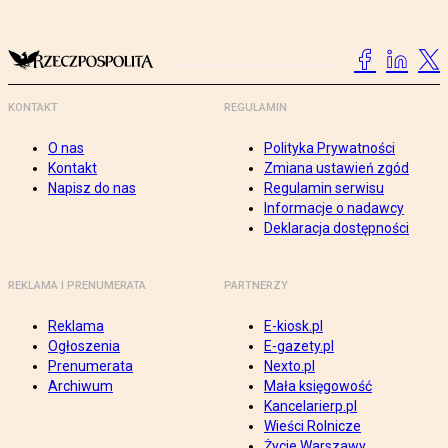
KONTAKT
REGULAMIN
O nas
Polityka Prywatności
Kontakt
Zmiana ustawień zgód
Napisz do nas
Regulamin serwisu
Informacje o nadawcy
Deklaracja dostępności
REKLAMA I PRENUMERATA
PARTNERZY
Reklama
E-kiosk.pl
Ogłoszenia
E-gazety.pl
Prenumerata
Nexto.pl
Archiwum
Mała księgowość
Kancelarierp.pl
Wieści Rolnicze
Życie Warszawy