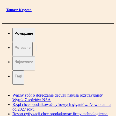
Tomasz Krywan
Powiązane
Polecane
Najnowsze
Tagi
Ważny spór o doręczanie decyzji fiskusa rozstrzygnięty.
Wyrok 7 sędziów NSA
Rząd chce opodatkować cyfrowych gigantów. Nowa danina
od 2027 roku
Resort cyfryzacji chce opodatkować firmy technologiczne.