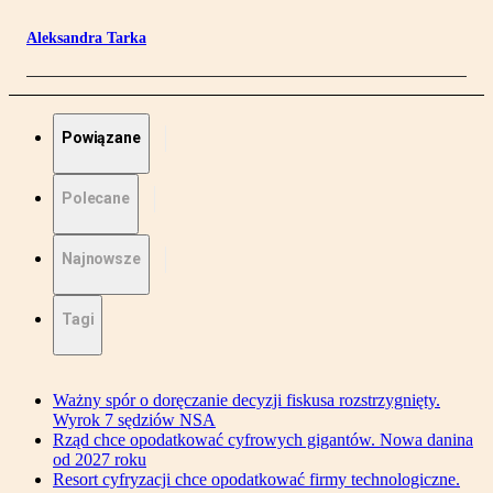
Aleksandra Tarka
Powiązane
Polecane
Najnowsze
Tagi
Ważny spór o doręczanie decyzji fiskusa rozstrzygnięty.
Wyrok 7 sędziów NSA
Rząd chce opodatkować cyfrowych gigantów. Nowa danina
od 2027 roku
Resort cyfryzacji chce opodatkować firmy technologiczne.