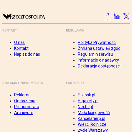
KONTAKT
REGULAMIN
O nas
Polityka Prywatności
Kontakt
Zmiana ustawień zgód
Napisz do nas
Regulamin serwisu
Informacje o nadawcy
Deklaracja dostępności
REKLAMA I PRENUMERATA
PARTNERZY
Reklama
E-kiosk.pl
Ogłoszenia
E-gazety.pl
Prenumerata
Nexto.pl
Archiwum
Mała księgowość
Kancelarierp.pl
Wieści Rolnicze
Życie Warszawy