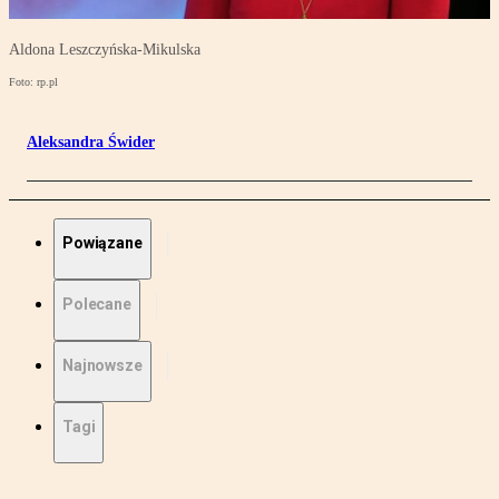
Aldona Leszczyńska-Mikulska
Foto: rp.pl
Aleksandra Świder
Powiązane
Polecane
Najnowsze
Tagi