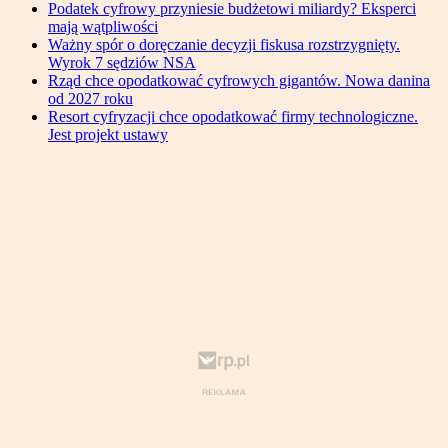
Podatek cyfrowy przyniesie budżetowi miliardy? Eksperci
mają wątpliwości
Ważny spór o doręczanie decyzji fiskusa rozstrzygnięty.
Wyrok 7 sędziów NSA
Rząd chce opodatkować cyfrowych gigantów. Nowa danina
od 2027 roku
Resort cyfryzacji chce opodatkować firmy technologiczne.
Jest projekt ustawy