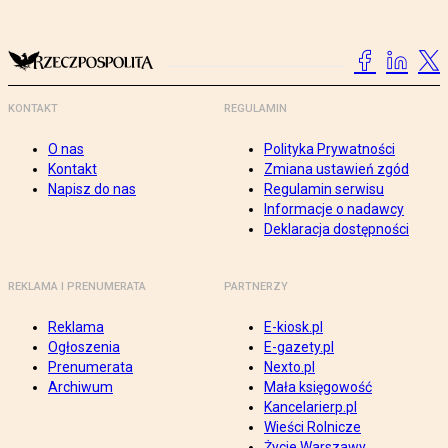
KONTAKT
REGULAMIN
O nas
Polityka Prywatności
Kontakt
Zmiana ustawień zgód
Napisz do nas
Regulamin serwisu
Informacje o nadawcy
Deklaracja dostępności
REKLAMA I PRENUMERATA
PARTNERZY
Reklama
E-kiosk.pl
Ogłoszenia
E-gazety.pl
Prenumerata
Nexto.pl
Archiwum
Mała księgowość
Kancelarierp.pl
Wieści Rolnicze
Życie Warszawy