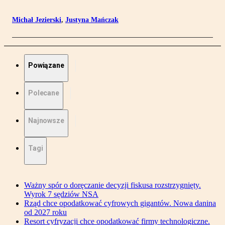
Michał Jezierski
,
Justyna Mańczak
Powiązane
Polecane
Najnowsze
Tagi
Ważny spór o doręczanie decyzji fiskusa rozstrzygnięty.
Wyrok 7 sędziów NSA
Rząd chce opodatkować cyfrowych gigantów. Nowa danina
od 2027 roku
Resort cyfryzacji chce opodatkować firmy technologiczne.