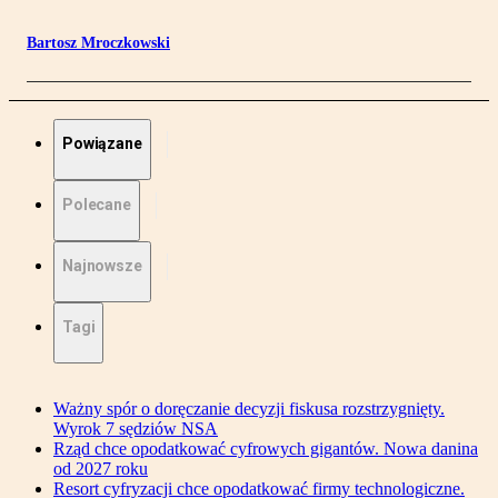
Bartosz Mroczkowski
Powiązane
Polecane
Najnowsze
Tagi
Ważny spór o doręczanie decyzji fiskusa rozstrzygnięty.
Wyrok 7 sędziów NSA
Rząd chce opodatkować cyfrowych gigantów. Nowa danina
od 2027 roku
Resort cyfryzacji chce opodatkować firmy technologiczne.