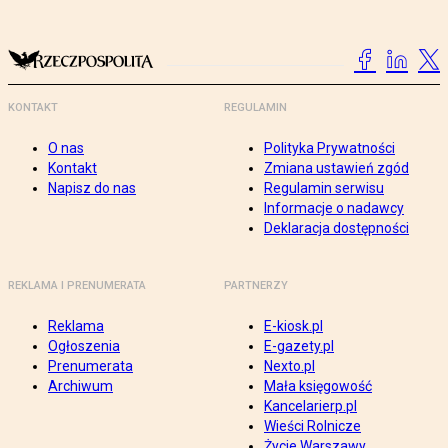
KONTAKT
REGULAMIN
O nas
Polityka Prywatności
Kontakt
Zmiana ustawień zgód
Napisz do nas
Regulamin serwisu
Informacje o nadawcy
Deklaracja dostępności
REKLAMA I PRENUMERATA
PARTNERZY
Reklama
E-kiosk.pl
Ogłoszenia
E-gazety.pl
Prenumerata
Nexto.pl
Archiwum
Mała księgowość
Kancelarierp.pl
Wieści Rolnicze
Życie Warszawy