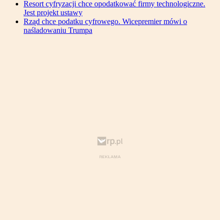
Resort cyfryzacji chce opodatkować firmy technologiczne.
Jest projekt ustawy
Rząd chce podatku cyfrowego. Wicepremier mówi o
naśladowaniu Trumpa