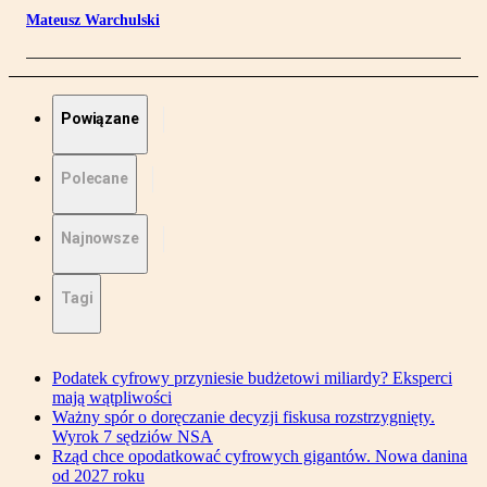
Mateusz Warchulski
Powiązane
Polecane
Najnowsze
Tagi
Podatek cyfrowy przyniesie budżetowi miliardy? Eksperci
mają wątpliwości
Ważny spór o doręczanie decyzji fiskusa rozstrzygnięty.
Wyrok 7 sędziów NSA
Rząd chce opodatkować cyfrowych gigantów. Nowa danina
od 2027 roku