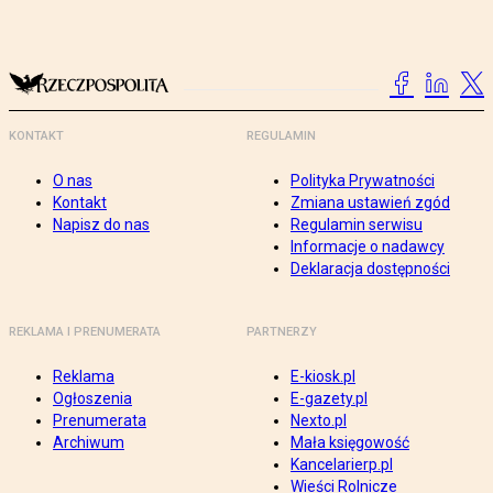
KONTAKT
REGULAMIN
O nas
Polityka Prywatności
Kontakt
Zmiana ustawień zgód
Napisz do nas
Regulamin serwisu
Informacje o nadawcy
Deklaracja dostępności
REKLAMA I PRENUMERATA
PARTNERZY
Reklama
E-kiosk.pl
Ogłoszenia
E-gazety.pl
Prenumerata
Nexto.pl
Archiwum
Mała księgowość
Kancelarierp.pl
Wieści Rolnicze