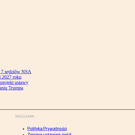
ok 7 sędziów NSA
 2027 roku
 projekt ustawy
aniu Trumpa
REGULAMIN
Polityka Prywatności
Zmiana ustawień zgód