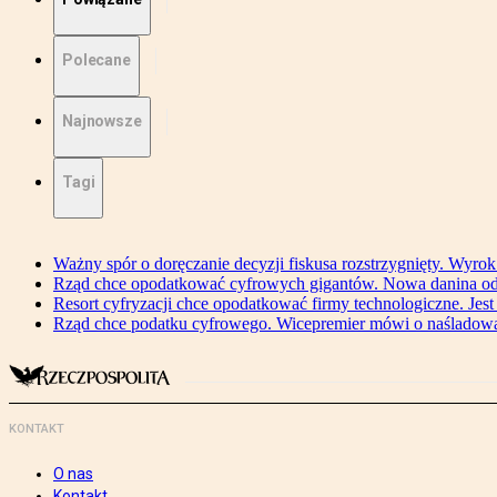
Polecane
Najnowsze
Tagi
Ważny spór o doręczanie decyzji fiskusa rozstrzygnięty. Wyr
Rząd chce opodatkować cyfrowych gigantów. Nowa danina od
Resort cyfryzacji chce opodatkować firmy technologiczne. Jest
Rząd chce podatku cyfrowego. Wicepremier mówi o naśladow
KONTAKT
O nas
Kontakt