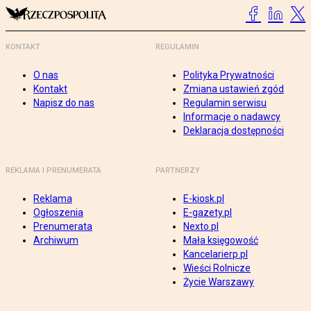
KONTAKT
REGULAMIN
O nas
Polityka Prywatności
Kontakt
Zmiana ustawień zgód
Napisz do nas
Regulamin serwisu
Informacje o nadawcy
Deklaracja dostępności
REKLAMA I PRENUMERATA
PARTNERZY
Reklama
E-kiosk.pl
Ogłoszenia
E-gazety.pl
Prenumerata
Nexto.pl
Archiwum
Mała księgowość
Kancelarierp.pl
Wieści Rolnicze
Życie Warszawy