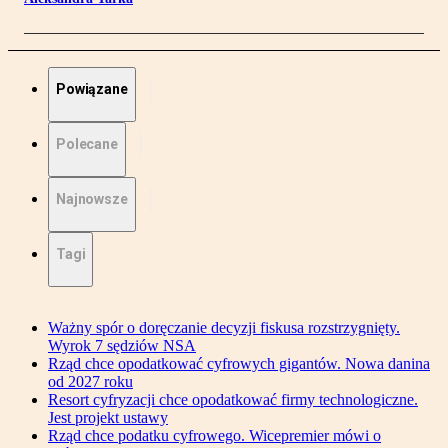
Powiązane
Polecane
Najnowsze
Tagi
Ważny spór o doręczanie decyzji fiskusa rozstrzygnięty.
Wyrok 7 sędziów NSA
Rząd chce opodatkować cyfrowych gigantów. Nowa danina
od 2027 roku
Resort cyfryzacji chce opodatkować firmy technologiczne.
Jest projekt ustawy
Rząd chce podatku cyfrowego. Wicepremier mówi o