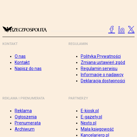
KONTAKT
REGULAMIN
O nas
Polityka Prywatności
Kontakt
Zmiana ustawień zgód
Napisz do nas
Regulamin serwisu
Informacje o nadawcy
Deklaracja dostępności
REKLAMA I PRENUMERATA
PARTNERZY
Reklama
E-kiosk.pl
Ogłoszenia
E-gazety.pl
Prenumerata
Nexto.pl
Archiwum
Mała księgowość
Kancelarierp.pl