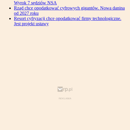
Wyrok 7 sędziów NSA
Rząd chce opodatkować cyfrowych gigantów. Nowa danina
od 2027 roku
Resort cyfryzacji chce opodatkować firmy technologiczne.
Jest projekt ustawy