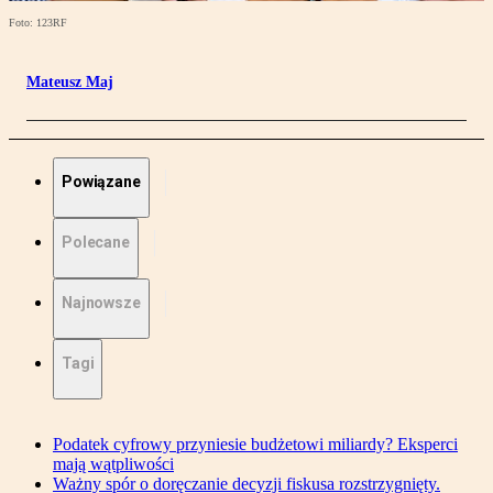
Foto: 123RF
Mateusz Maj
Powiązane
Polecane
Najnowsze
Tagi
Podatek cyfrowy przyniesie budżetowi miliardy? Eksperci
mają wątpliwości
Ważny spór o doręczanie decyzji fiskusa rozstrzygnięty.