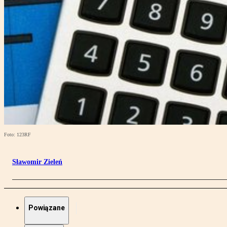
Foto: 123RF
Sławomir Zieleń
Powiązane