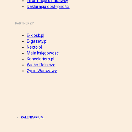
Informacje o nadawcy
Deklaracja dostępności
PARTNERZY
E-kiosk.pl
E-gazety.pl
Nexto.pl
Mała księgowość
Kancelarierp.pl
Wieści Rolnicze
Życie Warszawy
KALENDARIUM