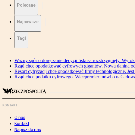
Polecane
Najnowsze
Tagi
Ważny spór o doręczanie decyzji fiskusa rozstrzygnięty. Wyr
Rząd chce opodatkować cyfrowych gigantów. Nowa danina od
Resort cyfryzacji chce opodatkować firmy technologiczne. Jest
Rząd chce podatku cyfrowego. Wicepremier mówi o naśladow
KONTAKT
O nas
Kontakt
Napisz do nas